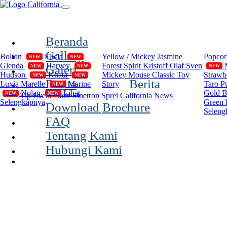
(current)
Beranda
Compilation
Disney
Cal
Gallery
Bolton
Elicia
Yellow / Mickey
Jasmine
Popco
NEW
NEW
Glenda
Harvey
Forest Spirit
Kristoff Olaf Sven
Galeri
NEW
NEW
NEW
Hudson
Khata
Mickey Mouse Classic
Toy
Strawb
NEW
NEW
Berita
Berita
Luxia
Marelle
Marine
Story
Taro P
NEW
Nolan
Lihat
Gold 
NEW
NEW
Tip
Event
Karir
Sinetron Sprei California
News
Selengkapnya
Green 
Download Brochure
Seleng
FAQ
Tentang Kami
Hubungi Kami