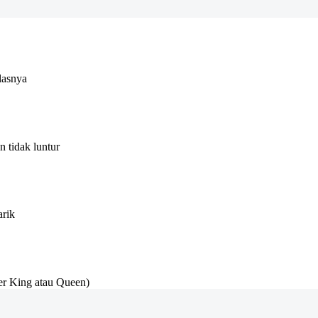
lasnya
 tidak luntur
arik
r King atau Queen)