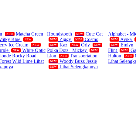
ifornia Polos
Single
Blanket
rn
Matcha Green
Houndstooth
Cute Cat
Alphabet - M
NEW
NEW
Milky Blue
Ziggy
Cosmo
Avika
NEW
NEW
NEW
NEW
erry Ice Cream
Kaz
Orly
Emlyn
NEW
NEW
NEW
NEW
NEW
urple
White Optic
Polka Dots - Mickey
Flint
Ga
NEW
NEW
NEW
Blonde
Rocky Road
Lion
Transportation
Halton
NEW
NEW
Forest
Wild Lime
Lihat
Woody Buzz Jessie
Lihat Selengk
NEW
kapnya
Lihat Selengkapnya
NEW