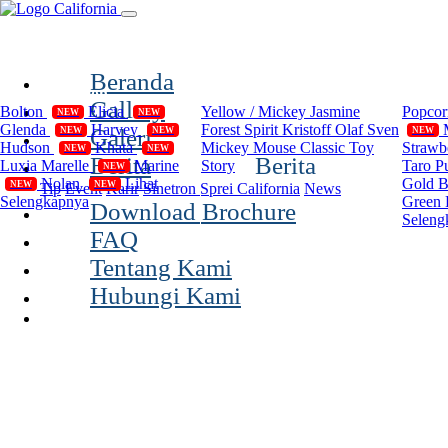
(current)
Beranda
Compilation
Disney
Cal
Gallery
Bolton
Elicia
Yellow / Mickey
Jasmine
Popco
NEW
NEW
Glenda
Harvey
Forest Spirit
Kristoff Olaf Sven
Galeri
NEW
NEW
NEW
Hudson
Khata
Mickey Mouse Classic
Toy
Strawb
NEW
NEW
Berita
Berita
Luxia
Marelle
Marine
Story
Taro P
NEW
Nolan
Lihat
Gold 
NEW
NEW
Tip
Event
Karir
Sinetron Sprei California
News
Selengkapnya
Green 
Download Brochure
Seleng
FAQ
Tentang Kami
Hubungi Kami