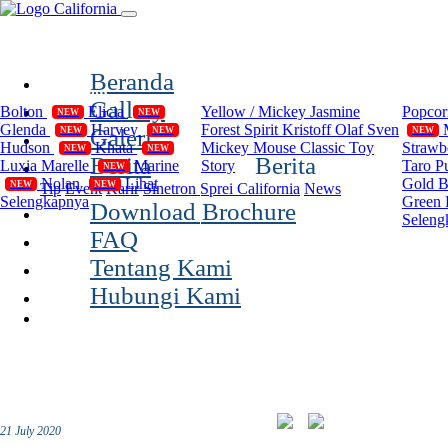
(current)
Beranda
Compilation
Disney
Cal
Gallery
Bolton
Elicia
Yellow / Mickey
Jasmine
Popco
NEW
NEW
Glenda
Harvey
Forest Spirit
Kristoff Olaf Sven
Galeri
NEW
NEW
NEW
Hudson
Khata
Mickey Mouse Classic
Toy
Strawb
NEW
NEW
Berita
Berita
Luxia
Marelle
Marine
Story
Taro P
NEW
Nolan
Lihat
Gold 
NEW
NEW
Tip
Event
Karir
Sinetron Sprei California
News
Selengkapnya
Green 
Download Brochure
Seleng
FAQ
Tentang Kami
Hubungi Kami
21 July 2020