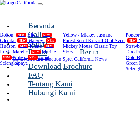
(current)
Beranda
Compilation
Disney
Cal
Gallery
Bolton
Elicia
Yellow / Mickey
Jasmine
Popco
NEW
NEW
Glenda
Harvey
Forest Spirit
Kristoff Olaf Sven
Galeri
NEW
NEW
NEW
Hudson
Khata
Mickey Mouse Classic
Toy
Strawb
NEW
NEW
Berita
Berita
Luxia
Marelle
Marine
Story
Taro P
NEW
Nolan
Lihat
Gold 
NEW
NEW
Tip
Event
Karir
Sinetron Sprei California
News
Selengkapnya
Green 
Download Brochure
Seleng
FAQ
Tentang Kami
Hubungi Kami