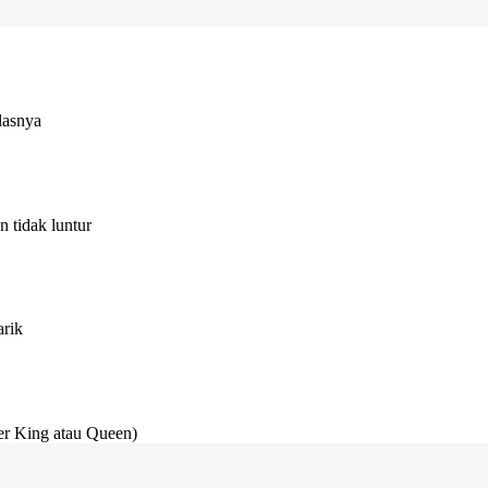
lasnya
 tidak luntur
arik
r King atau Queen)