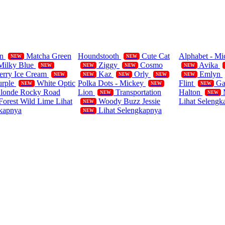
ifornia Polos
Single
Blanket
rn
Matcha Green
Houndstooth
Cute Cat
Alphabet - M
NEW
NEW
Milky Blue
Ziggy
Cosmo
Avika
NEW
NEW
NEW
NEW
erry Ice Cream
Kaz
Orly
Emlyn
NEW
NEW
NEW
NEW
NEW
urple
White Optic
Polka Dots - Mickey
Flint
Ga
NEW
NEW
NEW
Blonde
Rocky Road
Lion
Transportation
Halton
NEW
NEW
Forest
Wild Lime
Lihat
Woody Buzz Jessie
Lihat Selengk
NEW
kapnya
Lihat Selengkapnya
NEW