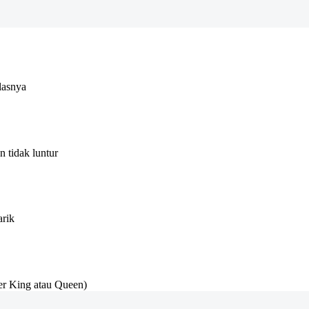
lasnya
 tidak luntur
arik
r King atau Queen)