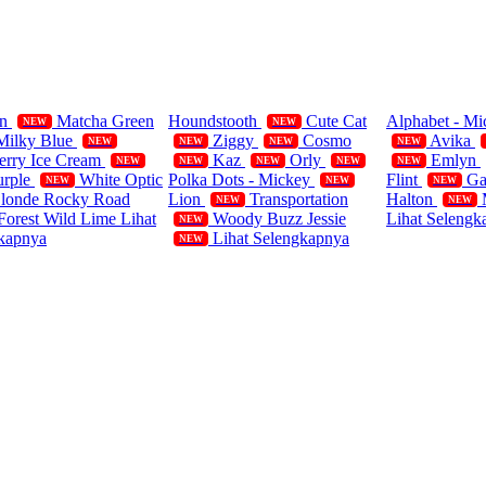
ifornia Polos
Single
Blanket
rn
Matcha Green
Houndstooth
Cute Cat
Alphabet - M
NEW
NEW
Milky Blue
Ziggy
Cosmo
Avika
NEW
NEW
NEW
NEW
erry Ice Cream
Kaz
Orly
Emlyn
NEW
NEW
NEW
NEW
NEW
urple
White Optic
Polka Dots - Mickey
Flint
Ga
NEW
NEW
NEW
Blonde
Rocky Road
Lion
Transportation
Halton
NEW
NEW
Forest
Wild Lime
Lihat
Woody Buzz Jessie
Lihat Selengk
NEW
kapnya
Lihat Selengkapnya
NEW