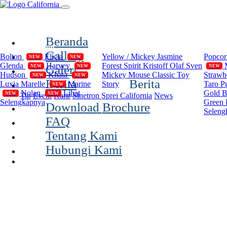
(current)
Beranda
Compilation
Disney
Cal
Gallery
Bolton
Elicia
Yellow / Mickey
Jasmine
Popco
NEW
NEW
Glenda
Harvey
Forest Spirit
Kristoff Olaf Sven
Galeri
NEW
NEW
NEW
Hudson
Khata
Mickey Mouse Classic
Toy
Strawb
NEW
NEW
Berita
Berita
Luxia
Marelle
Marine
Story
Taro P
NEW
Nolan
Lihat
Gold 
NEW
NEW
Tip
Event
Karir
Sinetron Sprei California
News
Selengkapnya
Green 
Download Brochure
Seleng
FAQ
Tentang Kami
Hubungi Kami