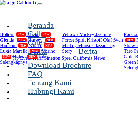
(current)
Beranda
Compilation
Disney
Cal
Gallery
Bolton
Elicia
Yellow / Mickey
Jasmine
Popco
NEW
NEW
Glenda
Harvey
Forest Spirit
Kristoff Olaf Sven
Galeri
NEW
NEW
NEW
Hudson
Khata
Mickey Mouse Classic
Toy
Strawb
NEW
NEW
Berita
Berita
Luxia
Marelle
Marine
Story
Taro P
NEW
Nolan
Lihat
Gold 
NEW
NEW
Tip
Event
Karir
Sinetron Sprei California
News
Selengkapnya
Green 
Download Brochure
Seleng
FAQ
Tentang Kami
Hubungi Kami