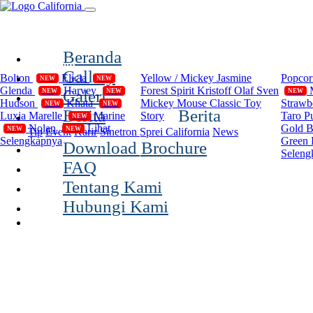
(current)
Beranda
Compilation
Disney
Cal
Gallery
Bolton
Elicia
Yellow / Mickey
Jasmine
Popco
NEW
NEW
Glenda
Harvey
Forest Spirit
Kristoff Olaf Sven
Galeri
NEW
NEW
NEW
Hudson
Khata
Mickey Mouse Classic
Toy
Strawb
NEW
NEW
Berita
Berita
Luxia
Marelle
Marine
Story
Taro P
NEW
Nolan
Lihat
Gold 
NEW
NEW
Tip
Event
Karir
Sinetron Sprei California
News
Selengkapnya
Green 
Download Brochure
Seleng
FAQ
Tentang Kami
Hubungi Kami