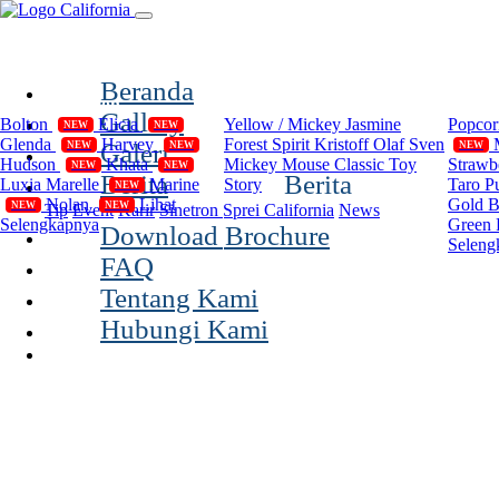
(current)
Beranda
Compilation
Disney
Cal
Gallery
Bolton
Elicia
Yellow / Mickey
Jasmine
Popco
NEW
NEW
Glenda
Harvey
Forest Spirit
Kristoff Olaf Sven
Galeri
NEW
NEW
NEW
Hudson
Khata
Mickey Mouse Classic
Toy
Strawb
NEW
NEW
Berita
Berita
Luxia
Marelle
Marine
Story
Taro P
NEW
Nolan
Lihat
Gold 
NEW
NEW
Tip
Event
Karir
Sinetron Sprei California
News
Selengkapnya
Green 
Download Brochure
Seleng
FAQ
Tentang Kami
Hubungi Kami