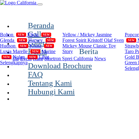
(current)
Beranda
Compilation
Disney
Cal
Gallery
Bolton
Elicia
Yellow / Mickey
Jasmine
Popco
NEW
NEW
Glenda
Harvey
Forest Spirit
Kristoff Olaf Sven
Galeri
NEW
NEW
NEW
Hudson
Khata
Mickey Mouse Classic
Toy
Strawb
NEW
NEW
Berita
Berita
Luxia
Marelle
Marine
Story
Taro P
NEW
Nolan
Lihat
Gold 
NEW
NEW
Tip
Event
Karir
Sinetron Sprei California
News
Selengkapnya
Green 
Download Brochure
Seleng
FAQ
Tentang Kami
Hubungi Kami