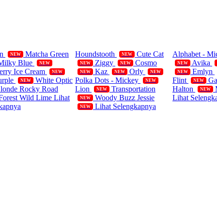
ifornia Polos
Single
Blanket
rn
Matcha Green
Houndstooth
Cute Cat
Alphabet - M
NEW
NEW
Milky Blue
Ziggy
Cosmo
Avika
NEW
NEW
NEW
NEW
erry Ice Cream
Kaz
Orly
Emlyn
NEW
NEW
NEW
NEW
NEW
urple
White Optic
Polka Dots - Mickey
Flint
Ga
NEW
NEW
NEW
Blonde
Rocky Road
Lion
Transportation
Halton
NEW
NEW
Forest
Wild Lime
Lihat
Woody Buzz Jessie
Lihat Selengk
NEW
kapnya
Lihat Selengkapnya
NEW