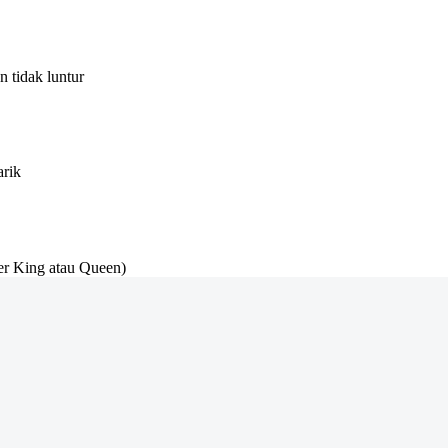
 tidak luntur
arik
r King atau Queen)