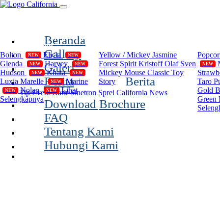
(current)
Beranda
Compilation
Disney
Cal
Gallery
Bolton
Elicia
Yellow / Mickey
Jasmine
Popco
NEW
NEW
Glenda
Harvey
Forest Spirit
Kristoff Olaf Sven
Galeri
NEW
NEW
NEW
Hudson
Khata
Mickey Mouse Classic
Toy
Strawb
NEW
NEW
Berita
Berita
Luxia
Marelle
Marine
Story
Taro P
NEW
Nolan
Lihat
Gold 
NEW
NEW
Tip
Event
Karir
Sinetron Sprei California
News
Selengkapnya
Green 
Download Brochure
Seleng
FAQ
Tentang Kami
Hubungi Kami