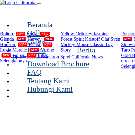
(current)
Beranda
Compilation
Disney
Cal
Gallery
Bolton
Elicia
Yellow / Mickey
Jasmine
Popco
NEW
NEW
Glenda
Harvey
Forest Spirit
Kristoff Olaf Sven
Galeri
NEW
NEW
NEW
Hudson
Khata
Mickey Mouse Classic
Toy
Strawb
NEW
NEW
Berita
Berita
Luxia
Marelle
Marine
Story
Taro P
NEW
Nolan
Lihat
Gold 
NEW
NEW
Tip
Event
Karir
Sinetron Sprei California
News
Selengkapnya
Green 
Download Brochure
Seleng
FAQ
Tentang Kami
Hubungi Kami