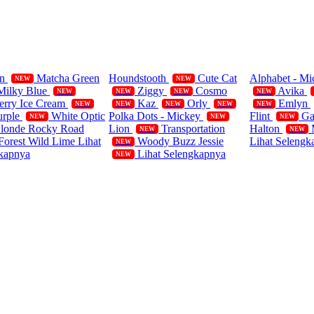
ifornia Polos
Single
Blanket
rn
Matcha Green
Houndstooth
Cute Cat
Alphabet - M
NEW
NEW
Milky Blue
Ziggy
Cosmo
Avika
NEW
NEW
NEW
NEW
erry Ice Cream
Kaz
Orly
Emlyn
NEW
NEW
NEW
NEW
NEW
urple
White Optic
Polka Dots - Mickey
Flint
Ga
NEW
NEW
NEW
Blonde
Rocky Road
Lion
Transportation
Halton
NEW
NEW
Forest
Wild Lime
Lihat
Woody Buzz Jessie
Lihat Selengk
NEW
kapnya
Lihat Selengkapnya
NEW