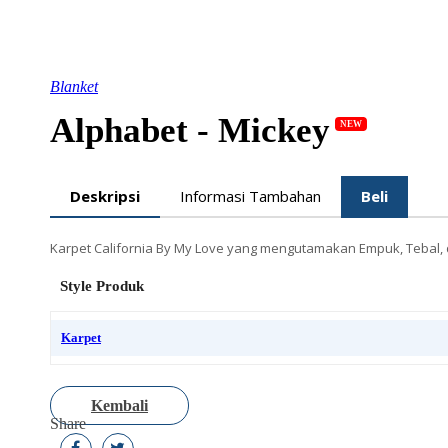
Blanket
Alphabet - Mickey
NEW
Deskripsi
Informasi Tambahan
Beli
Karpet California By My Love yang mengutamakan Empuk, Tebal,
Style Produk
Karpet
Kembali
Share