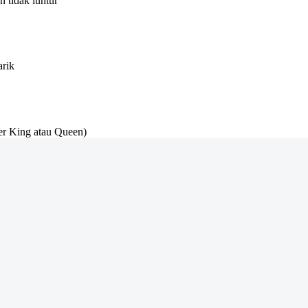
 tidak luntur
arik
r King atau Queen)