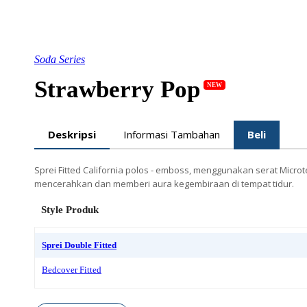
Soda Series
Strawberry Pop
NEW
Deskripsi
Informasi Tambahan
Beli
Sprei Fitted California polos - emboss, menggunakan serat Microt
mencerahkan dan memberi aura kegembiraan di tempat tidur.
Style Produk
Sprei Double Fitted
Bedcover Fitted