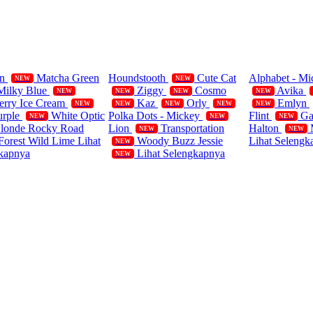
ifornia Polos
Single
Blanket
rn
Matcha Green
Houndstooth
Cute Cat
Alphabet - M
NEW
NEW
Milky Blue
Ziggy
Cosmo
Avika
NEW
NEW
NEW
NEW
erry Ice Cream
Kaz
Orly
Emlyn
NEW
NEW
NEW
NEW
NEW
urple
White Optic
Polka Dots - Mickey
Flint
Ga
NEW
NEW
NEW
Blonde
Rocky Road
Lion
Transportation
Halton
NEW
NEW
Forest
Wild Lime
Lihat
Woody Buzz Jessie
Lihat Selengk
NEW
kapnya
Lihat Selengkapnya
NEW