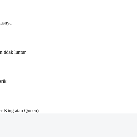
lasnya
 tidak luntur
arik
r King atau Queen)