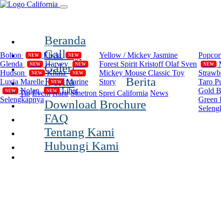
(current)
Beranda
Compilation
Disney
Cal
Gallery
Bolton
Elicia
Yellow / Mickey
Jasmine
Popco
NEW
NEW
Glenda
Harvey
Forest Spirit
Kristoff Olaf Sven
Galeri
NEW
NEW
NEW
Hudson
Khata
Mickey Mouse Classic
Toy
Strawb
NEW
NEW
Berita
Berita
Luxia
Marelle
Marine
Story
Taro P
NEW
Nolan
Lihat
Gold 
NEW
NEW
Tip
Event
Karir
Sinetron Sprei California
News
Selengkapnya
Green 
Download Brochure
Seleng
FAQ
Tentang Kami
Hubungi Kami