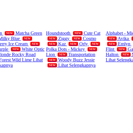
ifornia Polos
Single
Blanket
rn
Matcha Green
Houndstooth
Cute Cat
Alphabet - M
NEW
NEW
Milky Blue
Ziggy
Cosmo
Avika
NEW
NEW
NEW
NEW
erry Ice Cream
Kaz
Orly
Emlyn
NEW
NEW
NEW
NEW
NEW
urple
White Optic
Polka Dots - Mickey
Flint
Ga
NEW
NEW
NEW
Blonde
Rocky Road
Lion
Transportation
Halton
NEW
NEW
Forest
Wild Lime
Lihat
Woody Buzz Jessie
Lihat Selengk
NEW
kapnya
Lihat Selengkapnya
NEW