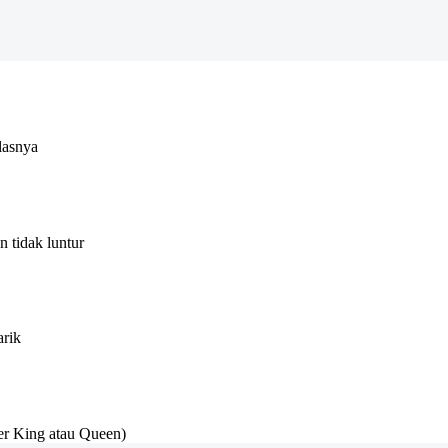
lasnya
 tidak luntur
arik
r King atau Queen)