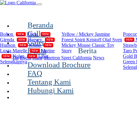
(current)
Beranda
Compilation
Disney
Cal
Gallery
Bolton
Elicia
Yellow / Mickey
Jasmine
Popco
NEW
NEW
Glenda
Harvey
Forest Spirit
Kristoff Olaf Sven
Galeri
NEW
NEW
NEW
Hudson
Khata
Mickey Mouse Classic
Toy
Strawb
NEW
NEW
Berita
Berita
Luxia
Marelle
Marine
Story
Taro P
NEW
Nolan
Lihat
Gold 
NEW
NEW
Tip
Event
Karir
Sinetron Sprei California
News
Selengkapnya
Green 
Download Brochure
Seleng
FAQ
Tentang Kami
Hubungi Kami