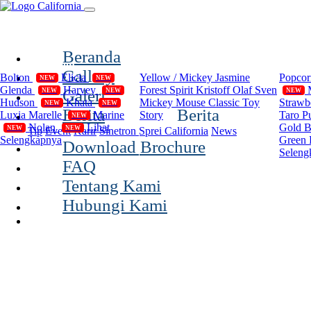
(current)
Beranda
Compilation
Disney
Cal
Gallery
Bolton
Elicia
Yellow / Mickey
Jasmine
Popco
NEW
NEW
Glenda
Harvey
Forest Spirit
Kristoff Olaf Sven
Galeri
NEW
NEW
NEW
Hudson
Khata
Mickey Mouse Classic
Toy
Strawb
NEW
NEW
Berita
Berita
Luxia
Marelle
Marine
Story
Taro P
NEW
Nolan
Lihat
Gold 
NEW
NEW
Tip
Event
Karir
Sinetron Sprei California
News
Selengkapnya
Green 
Download Brochure
Seleng
FAQ
Tentang Kami
Hubungi Kami