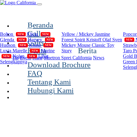
(current)
Beranda
Compilation
Disney
Cal
Gallery
Bolton
Elicia
Yellow / Mickey
Jasmine
Popco
NEW
NEW
Glenda
Harvey
Forest Spirit
Kristoff Olaf Sven
Galeri
NEW
NEW
NEW
Hudson
Khata
Mickey Mouse Classic
Toy
Strawb
NEW
NEW
Berita
Berita
Luxia
Marelle
Marine
Story
Taro P
NEW
Nolan
Lihat
Gold 
NEW
NEW
Tip
Event
Karir
Sinetron Sprei California
News
Selengkapnya
Green 
Download Brochure
Seleng
FAQ
Tentang Kami
Hubungi Kami