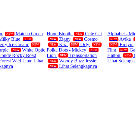
ifornia Polos
Single
Blanket
rn
Matcha Green
Houndstooth
Cute Cat
Alphabet - M
NEW
NEW
Milky Blue
Ziggy
Cosmo
Avika
NEW
NEW
NEW
NEW
erry Ice Cream
Kaz
Orly
Emlyn
NEW
NEW
NEW
NEW
NEW
urple
White Optic
Polka Dots - Mickey
Flint
Ga
NEW
NEW
NEW
Blonde
Rocky Road
Lion
Transportation
Halton
NEW
NEW
Forest
Wild Lime
Lihat
Woody Buzz Jessie
Lihat Selengk
NEW
kapnya
Lihat Selengkapnya
NEW