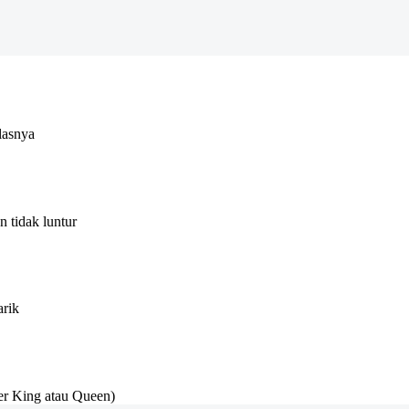
lasnya
 tidak luntur
arik
r King atau Queen)