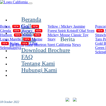
(current)
Beranda
Compilation
Disney
Cal
Gallery
Bolton
Elicia
Yellow / Mickey
Jasmine
Popco
NEW
NEW
Glenda
Harvey
Forest Spirit
Kristoff Olaf Sven
Galeri
NEW
NEW
NEW
Hudson
Khata
Mickey Mouse Classic
Toy
Strawb
NEW
NEW
Berita
Berita
Luxia
Marelle
Marine
Story
Taro P
NEW
Nolan
Lihat
Gold 
NEW
NEW
Tip
Event
Karir
Sinetron Sprei California
News
Selengkapnya
Green 
Download Brochure
Seleng
FAQ
Tentang Kami
Hubungi Kami
18 October 2022